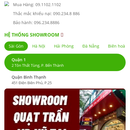
Mua Hàng: 09.1102.1102
Thắc mắc khiếu nại: 090.234.8 886
Bảo hành: 096.234.8886
HỆ THỐNG SHOWROOM
Sài Gòn
Hà Nội
Hải Phòng
Đà Nẵng
Biên hoà
Quận 1
2 Tôn Thất Tùng, P. Bến Thành
Quận Bình Thạnh
451 Điện Biên Phủ, P.25