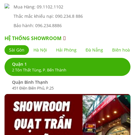
Mua Hàng: 09.1102.1102
Thắc mắc khiếu nại: 090.234.8 886
Bảo hành: 096.234.8886
HỆ THỐNG SHOWROOM
Sài Gòn
Hà Nội
Hải Phòng
Đà Nẵng
Biên hoà
Quận 1
2 Tôn Thất Tùng, P. Bến Thành
Quận Bình Thạnh
451 Điện Biên Phủ, P.25