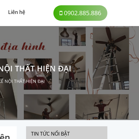
Liên hệ
0902.885.886
ỘI THẤT HIỆN ĐẠI
Ế NỘI THẤT HIỆN ĐẠI
TIN TỨC NỔI BẬT
iện