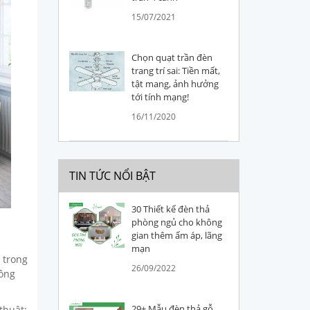
15/07/2021
Chọn quạt trần đèn
trang trí sai: Tiền mất,
tật mang, ảnh hưởng
tới tính mạng!
16/11/2020
TIN TỨC NỔI BẬT
30 Thiết kế đèn thả
phòng ngủ cho không
gian thêm ấm áp, lãng
mạn
 trong
26/09/2022
hông
29+ Mẫu đèn thả gỗ
thuật;