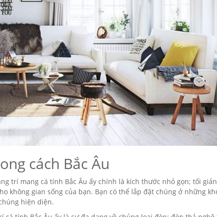
ong cách Bắc Âu
g trí mang cá tính Bắc Âu ấy chính là kích thước nhỏ gọn; tối giản
 cho không gian sống của bạn. Bạn có thể lắp đặt chúng ở những k
chúng hiện diện.
í cá tính Bắc Âu ấy là sự đa dạng về chủng loại đèn: đèn thả nghệ 