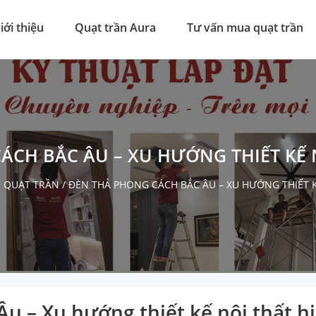
iới thiệu
Quạt trần Aura
Tư vấn mua quạt trần
ÁCH BẮC ÂU – XU HƯỚNG THIẾT KẾ N
 QUẠT TRẦN
/
ĐÈN THẢ PHONG CÁCH BẮC ÂU – XU HƯỚNG THIẾT K
u – Xu hướng thiết kế nội thất h