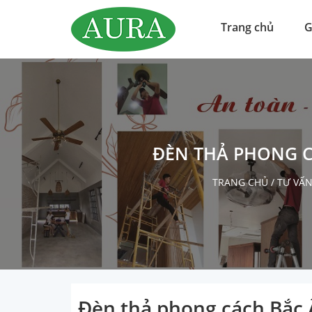
Trang chủ
G
ĐÈN THẢ PHONG C
TRANG CHỦ
/
TƯ VẤN
Đèn thả phong cách Bắc Â