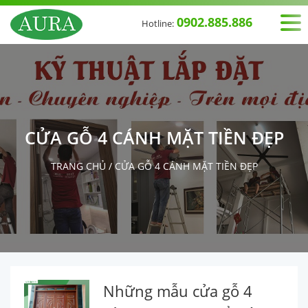
0902.885.886
Hotline:
CỬA GỖ 4 CÁNH MẶT TIỀN ĐẸP
TRANG CHỦ
/
CỬA GỖ 4 CÁNH MẶT TIỀN ĐẸP
Những mẫu cửa gỗ 4