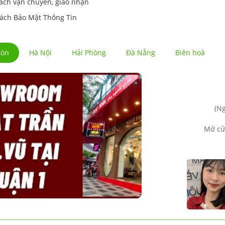
ách vận chuyển, giao nhận
ách Bảo Mật Thông Tin
Gòn
Hà Nội
Hải Phòng
Đà Nẵng
Biên hoà
(Ng
Mở cử