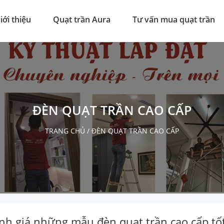
iới thiệu
Quạt trần Aura
Tư vấn mua quạt trần
ĐÈN QUẠT TRẦN CAO CẤP
TRANG CHỦ
/
ĐÈN QUẠT TRẦN CAO CẤP
nh giá những mẫu đèn quạt trần cao cấp tố