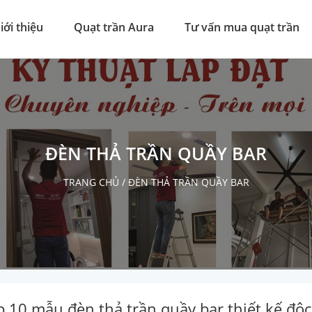
iới thiệu
Quạt trần Aura
Tư vấn mua quạt trần
ĐÈN THẢ TRẦN QUẦY BAR
TRANG CHỦ
/
ĐÈN THẢ TRẦN QUẦY BAR
p 10 mẫu đèn thả trần quầy bar thiết kế độ