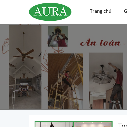
Trang chủ
G
To