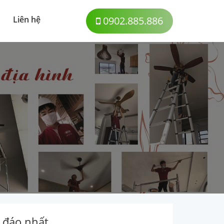
Liên hệ
0902.885.886
c đáo nhất