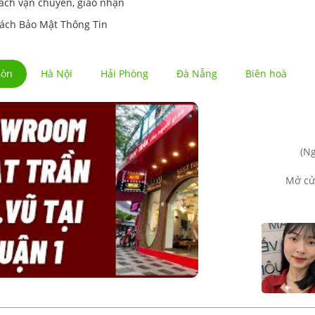
ách vận chuyển, giao nhận
ách Bảo Mật Thông Tin
Gòn
Hà Nội
Hải Phòng
Đà Nẵng
Biên hoà
(Ng
Mở cử