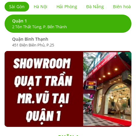
Sài Gòn
Hà Nội
Hải Phòng
Đà Nẵng
Biên hoà
Quận 1
2 Tôn Thất Tùng, P. Bến Thành
Quận Bình Thạnh
451 Điện Biên Phủ, P.25