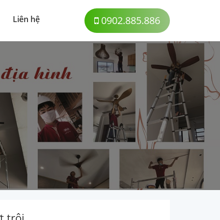
Liên hệ
0902.885.886
 trội