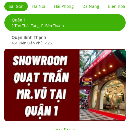
Sài Gòn
Hà Nội
Hải Phòng
Đà Nẵng
Biên hoà
Quận 1
2 Tôn Thất Tùng, P. Bến Thành
Quận Bình Thạnh
451 Điện Biên Phủ, P.25