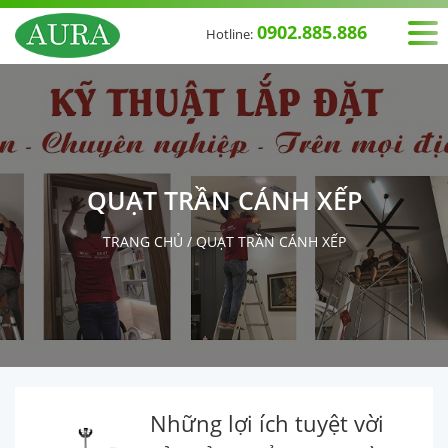
0902.885.886
Hotline:
QUẠT TRẦN CÁNH XẾP
TRANG CHỦ
/
QUẠT TRẦN CÁNH XẾP
Những lợi ích tuyệt vời