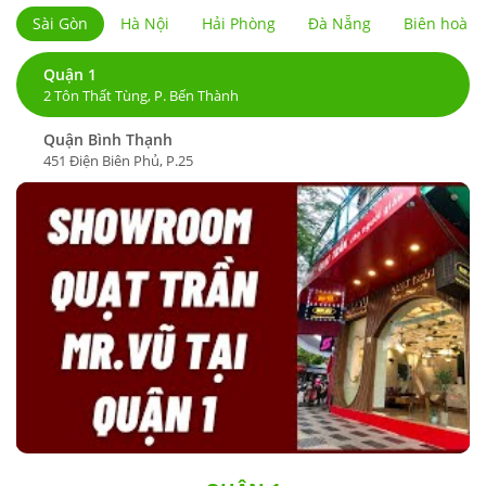
Sài Gòn
Hà Nội
Hải Phòng
Đà Nẵng
Biên hoà
Quận 1
2 Tôn Thất Tùng, P. Bến Thành
Quận Bình Thạnh
451 Điện Biên Phủ, P.25