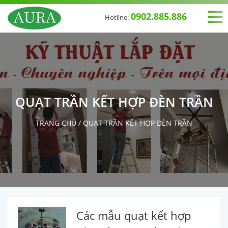
0902.885.886
Hotline:
QUẠT TRẦN KẾT HỢP ĐÈN TRẦN
TRANG CHỦ
/
QUẠT TRẦN KẾT HỢP ĐÈN TRẦN
Các mẫu quạt kết hợp