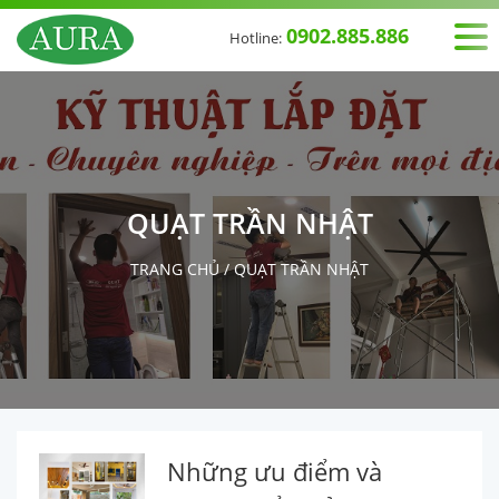
0902.885.886
Hotline:
QUẠT TRẦN NHẬT
TRANG CHỦ
/
QUẠT TRẦN NHẬT
Những ưu điểm và