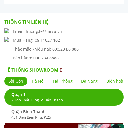
THÔNG TIN LIÊN HỆ
Email: huong.le@mrvu.vn
Mua Hàng: 09.1102.1102
Thắc mắc khiếu nại: 090.234.8 886
Bảo hành: 096.234.8886
HỆ THỐNG SHOWROOM
Sài Gòn
Hà Nội
Hải Phòng
Đà Nẵng
Biên hoà
Quận 1
2 Tôn Thất Tùng, P. Bến Thành
Quận Bình Thạnh
451 Điện Biên Phủ, P.25