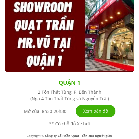
QUẬN 1
2 Tôn Thất Tùng, P. Bến Thành
(Ngã 4 Tôn Thất Tùng và Nguyễn Trãi)
Xem bản đồ
Mở cửa: 8h30-20h30
** Có chỗ đỗ Xe hơi
Copyright ©
Công ty Cổ Phần Quạt Trần cho người giàu