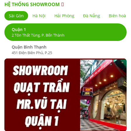
HỆ THỐNG SHOWROOM
Sài Gòn
Hà Nội
Hải Phòng
Đà Nẵng
Biên hoà
Quận 1
2 Tôn Thất Tùng, P. Bến Thành
Quận Bình Thạnh
451 Điện Biên Phủ, P.25