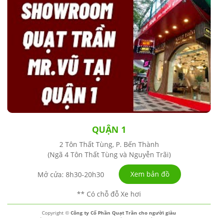
QUẬN 1
2 Tôn Thất Tùng, P. Bến Thành
(Ngã 4 Tôn Thất Tùng và Nguyễn Trãi)
Xem bản đồ
Mở cửa: 8h30-20h30
** Có chỗ đỗ Xe hơi
Copyright ©
Công ty Cổ Phần Quạt Trần cho người giàu