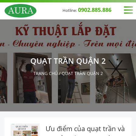
0902.885.886
Hotline:
QUẠT TRẦN QUẬN 2
TRANG CHỦ
/
QUẠT TRẦN QUẬN 2
Ưu điểm của quạt trần và