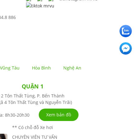
34.8 886
Vũng Tàu
Hòa Bình
Nghệ An
QUẬN 1
2 Tôn Thất Tùng, P. Bến Thành
ã 4 Tôn Thất Tùng và Nguyễn Trãi)
Xem bản đồ
a: 8h30-20h30
** Có chỗ đỗ Xe hơi
CHUYÊN VIÊN TƯ VẤN