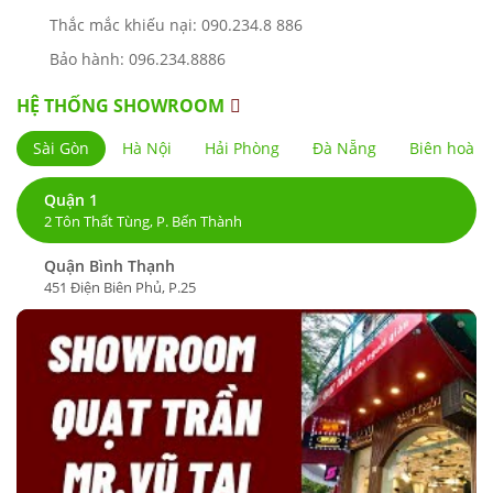
Thắc mắc khiếu nại: 090.234.8 886
Bảo hành: 096.234.8886
HỆ THỐNG SHOWROOM
Sài Gòn
Hà Nội
Hải Phòng
Đà Nẵng
Biên hoà
Quận 1
2 Tôn Thất Tùng, P. Bến Thành
Quận Bình Thạnh
451 Điện Biên Phủ, P.25