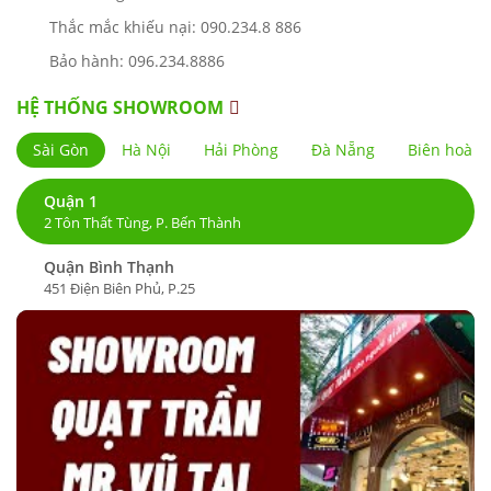
Thắc mắc khiếu nại: 090.234.8 886
Bảo hành: 096.234.8886
HỆ THỐNG SHOWROOM
Sài Gòn
Hà Nội
Hải Phòng
Đà Nẵng
Biên hoà
Quận 1
2 Tôn Thất Tùng, P. Bến Thành
Quận Bình Thạnh
451 Điện Biên Phủ, P.25