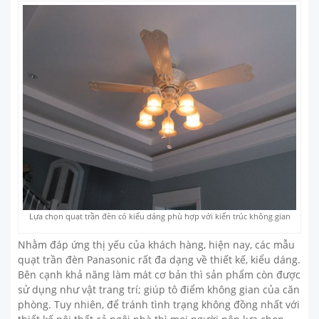
Lựa chọn quạt trần đèn có kiểu dáng phù hợp với kiến trúc không gian
Nhằm đáp ứng thị yếu của khách hàng, hiện nay, các mẫu
quạt trần đèn Panasonic rất đa dạng về thiết kế, kiểu dáng.
Bên cạnh khả năng làm mát cơ bản thì sản phẩm còn được
sử dụng như vật trang trí; giúp tô điểm không gian của căn
phòng. Tuy nhiên, để tránh tình trạng không đồng nhất với