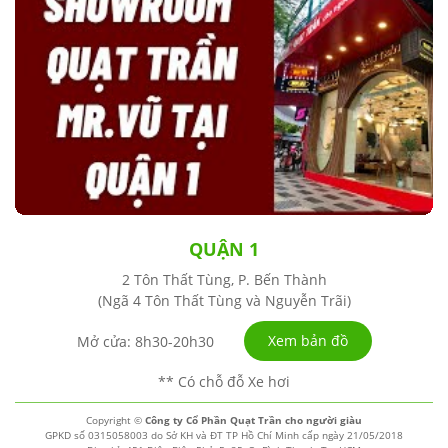
QUẬN 1
2 Tôn Thất Tùng, P. Bến Thành
(Ngã 4 Tôn Thất Tùng và Nguyễn Trãi)
Xem bản đồ
Mở cửa: 8h30-20h30
** Có chỗ đỗ Xe hơi
Copyright ©
Công ty Cổ Phần Quạt Trần cho người giàu
GPKD số 0315058003 do Sở KH và ĐT TP Hồ Chí Minh cấp ngày 21/05/2018