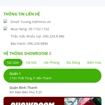
THÔNG TIN LIÊN HỆ
Email: huong.le@mrvu.vn
Mua Hàng: 09.1102.1102
Thắc mắc khiếu nại: 090.234.8 886
Bảo hành: 096.234.8886
HỆ THỐNG SHOWROOM
Sài Gòn
Hà Nội
Hải Phòng
Đà Nẵng
Biên hoà
Quận 1
2 Tôn Thất Tùng, P. Bến Thành
Quận Bình Thạnh
451 Điện Biên Phủ, P.25