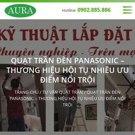
0902.885.886
Hotline:
QUẠT TRẦN ĐÈN PANASONIC –
THƯƠNG HIỆU HỘI TỤ NHIỀU ƯU
ĐIỂM NỔI TRỘI
TRANG CHỦ
/
TƯ VẤN QUẠT TRẦN
/
QUẠT TRẦN ĐÈN
PANASONIC – THƯƠNG HIỆU HỘI TỤ NHIỀU ƯU ĐIỂM NỔI
TRỘI