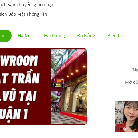
ách vận chuyển, giao nhận
ách Bảo Mật Thông Tin
Gòn
Hà Nội
Hải Phòng
Đà Nẵng
Biên hoà
(Ng
Mở cử