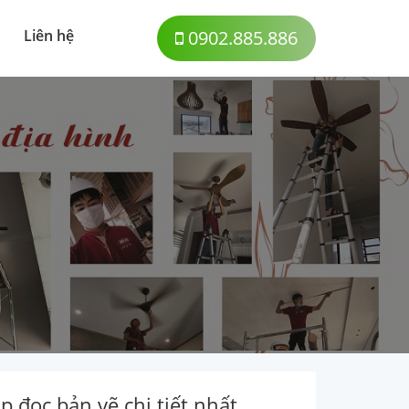
Liên hệ
0902.885.886
 đọc bản vẽ chi tiết nhất