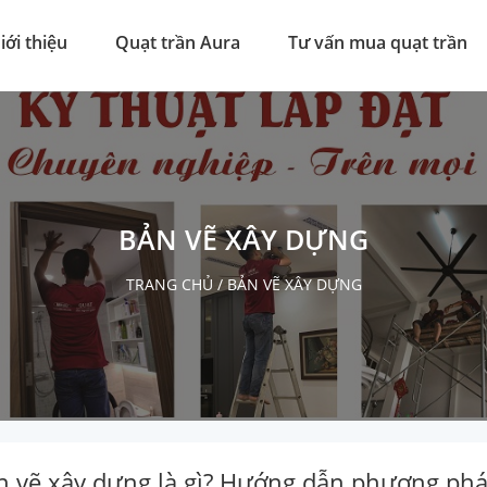
iới thiệu
Quạt trần Aura
Tư vấn mua quạt trần
BẢN VẼ XÂY DỰNG
TRANG CHỦ
/
BẢN VẼ XÂY DỰNG
n vẽ xây dựng là gì? Hướng dẫn phương pháp