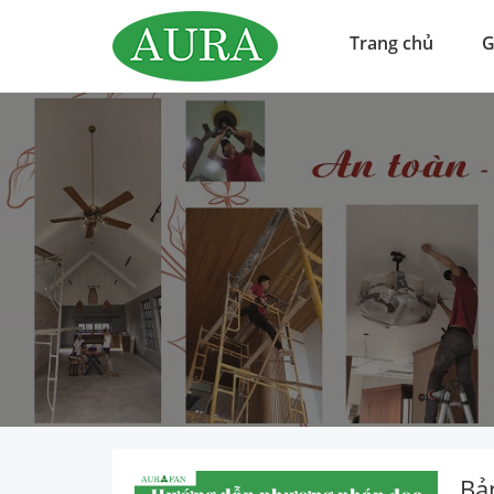
Trang chủ
G
Bả