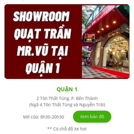
QUẬN 1
2 Tôn Thất Tùng, P. Bến Thành
(Ngã 4 Tôn Thất Tùng và Nguyễn Trãi)
Xem bản đồ
Mở cửa: 8h30-20h30
** Có chỗ đỗ Xe hơi