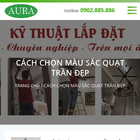
0902.885.886
Hotline:
CÁCH CHỌN MÀU SĂC QUẠT
TRẦN ĐẸP
TRANG CHỦ
/
CÁCH CHỌN MÀU SĂC QUẠT TRẦN ĐẸP