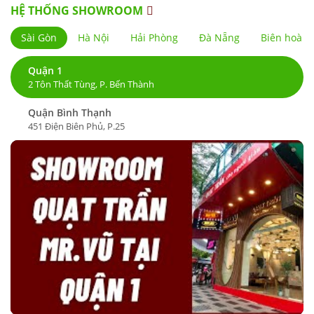
HỆ THỐNG SHOWROOM
Sài Gòn
Hà Nội
Hải Phòng
Đà Nẵng
Biên hoà
Quận 1
2 Tôn Thất Tùng, P. Bến Thành
Quận Bình Thạnh
451 Điện Biên Phủ, P.25