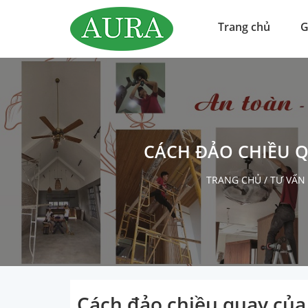
Trang chủ
G
CÁCH ĐẢO CHIỀU 
TRANG CHỦ
/
TƯ VẤN
Cách đảo chiều quay của