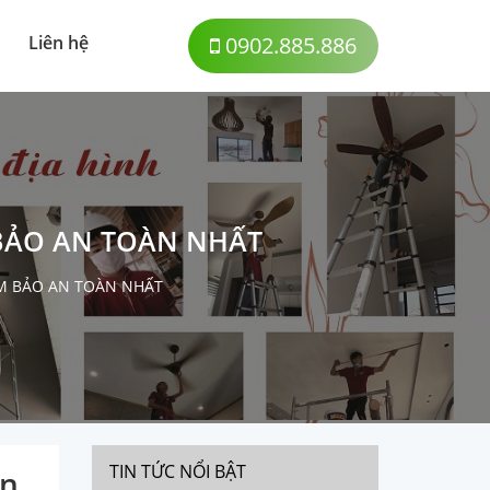
Liên hệ
0902.885.886
BẢO AN TOÀN NHẤT
M BẢO AN TOÀN NHẤT
TIN TỨC NỔI BẬT
àn