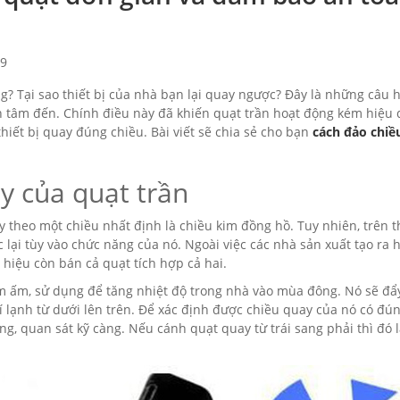
9
g? Tại sao thiết bị của nhà bạn lại quay ngược? Đây là những câu 
an tâm đến. Chính điều này đã khiến quạt trần hoạt động kém hiệu 
thiết bị quay đúng chiều. Bài viết sẽ chia sẻ cho bạn
cách đảo chiề
y của quạt trần
 theo một chiều nhất định là chiều kim đồng hồ. Tuy nhiên, trên th
lại tùy vào chức năng của nó. Ngoài việc các nhà sản xuất tạo ra h
 hiệu còn bán cả quạt tích hợp cả hai.
m ấm, sử dụng để tăng nhiệt độ trong nhà vào mùa đông. Nó sẽ đẩ
í lạnh từ dưới lên trên. Để xác định được chiều quay của nó có đú
g, quan sát kỹ càng. Nếu cánh quạt quay từ trái sang phải thì đó 