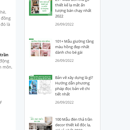
thiết kế lạ mắt ấn
tượng bán chạy nhất
hè,
2022
m đồng
 đó là
26/09/2022
101+ Mẫu giường tầng
màu hồng đẹp nhất
dành cho bé gái
 trần
 động
26/09/2022
n môn,
Bản vẽ xây dựng là gì?
Hướng dẫn phương
pháp đọc bản vẽ chi
tiết nhất
y
26/09/2022
100 Mẫu đèn thả trần
decor thiết kế độc lạ,