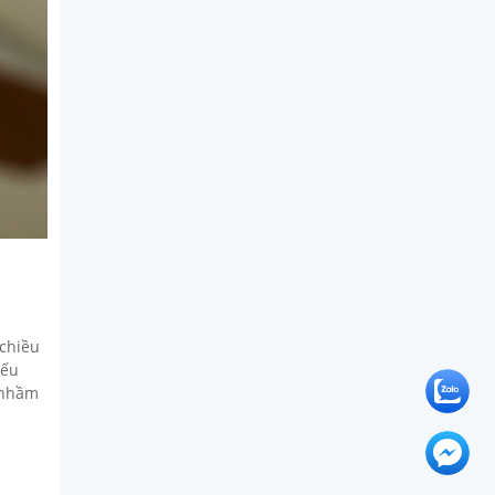
 chiều
Nếu
ẽ nhầm