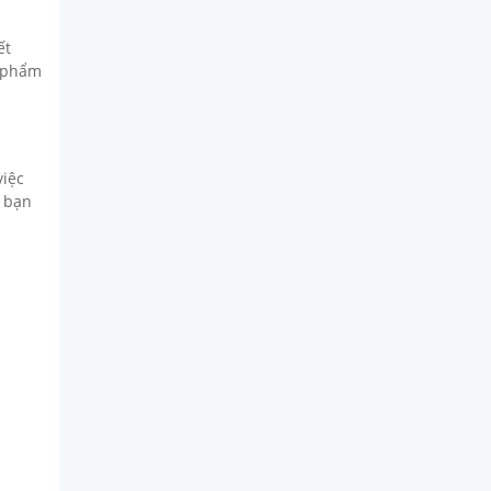
ết
n phẩm
việc
p bạn