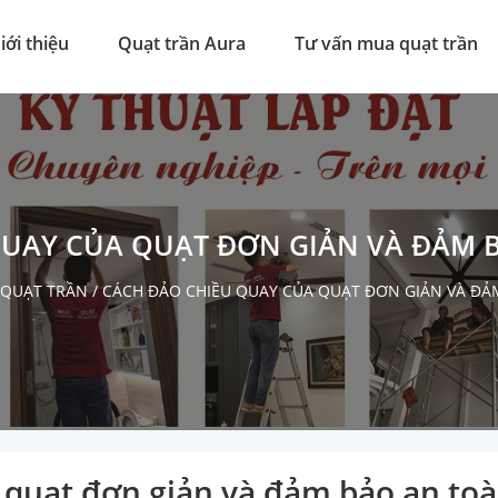
iới thiệu
Quạt trần Aura
Tư vấn mua quạt trần
QUAY CỦA QUẠT ĐƠN GIẢN VÀ ĐẢM 
 QUẠT TRẦN
/
CÁCH ĐẢO CHIỀU QUAY CỦA QUẠT ĐƠN GIẢN VÀ ĐẢ
 quạt đơn giản và đảm bảo an to