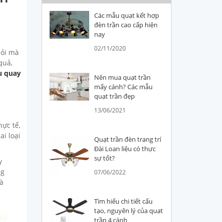
Các mẫu quạt kết hợp
đèn trần cao cấp hiện
nay
02/11/2020
hỏi mà
quả,
u quay
Nên mua quạt trần
mấy cánh? Các mẫu
quạt trần đẹp
13/06/2021
ực tế,
ai loại
Quạt trần đèn trang trí
Đài Loan liệu có thực
sự tốt?
y
ng
07/06/2022
là
Tìm hiểu chi tiết cấu
tạo, nguyên lý của quạt
trần 4 cánh