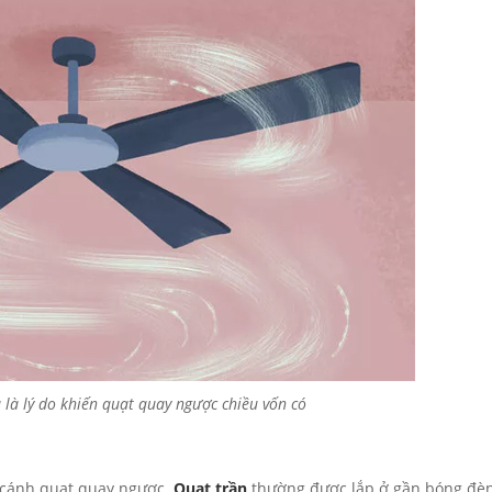
là lý do khiến quạt quay ngược chiều vốn có
 cánh quạt quay ngược.
Quạt trần
thường được lắp ở gần bóng đèn,