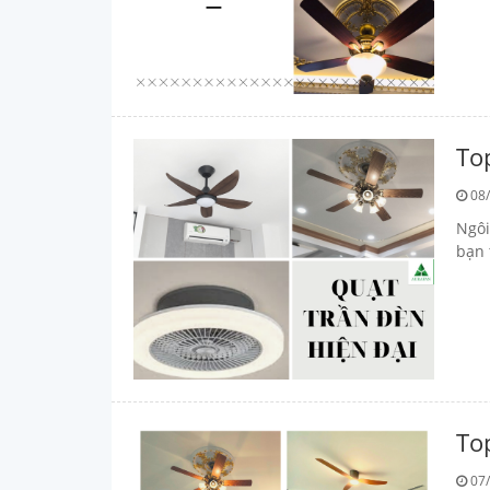
To
08/
Ngôi
bạn 
To
07/