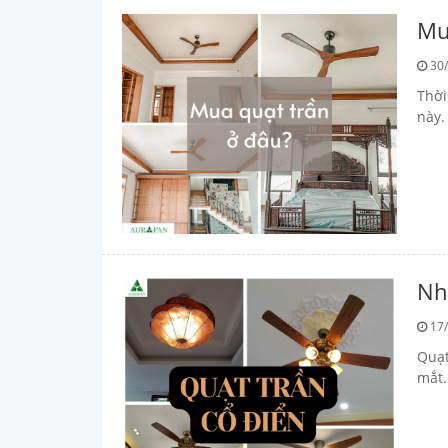
Mu
30/
Thời
này.
Nh
17/
Quạt
mắt.