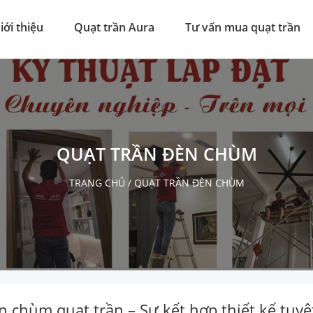
iới thiệu
Quạt trần Aura
Tư vấn mua quạt trần
QUẠT TRẦN ĐÈN CHÙM
TRANG CHỦ
/
QUẠT TRẦN ĐÈN CHÙM
n chùm quạt trần – Sự kết hợp thiết kế tuyệ