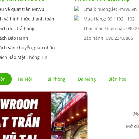
iệu về quạt trần Mr.Vu
Email: huong.le@mrvu.vn
h và hình thức thanh toán
Mua Hàng: 09.1102.1102
ách đổi, trả hàng
Thắc mắc khiếu nại: 090.2
ách Bảo Hành
Bảo hành: 096.234.8886
ách vận chuyển, giao nhận
ách Bảo Mật Thông Tin
Gòn
Hà Nội
Hải Phòng
Đà Nẵng
Biên hoà
(Ng
Mở cử