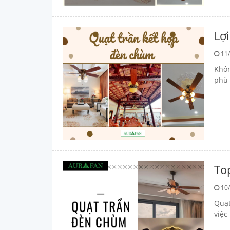
Lợ
11/
Khôn
phù 
To
10/
Quạt
việc 