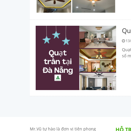
Qu
13/
Quạt
số m
Mr.Vũ tự hào là đơn vị tiên phong
HỖ T