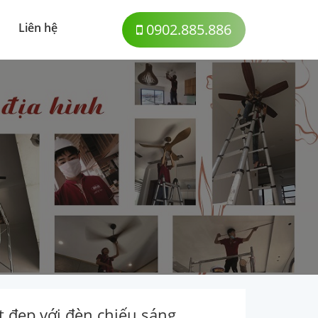
Liên hệ
0902.885.886
t đẹp với đèn chiếu sáng