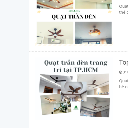
Quạt
thể 
Top
31/
Quạt
hè n