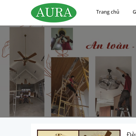
Trang chủ
G
Đè