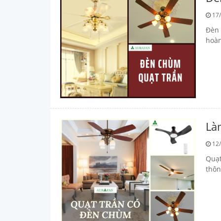
17/
Đèn 
hoàn
Là
12/
Quạt
thôn