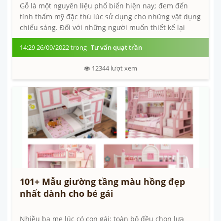
Gỗ là một nguyên liệu phổ biến hiện nay; đem đến
tính thẩm mỹ đặc thù lúc sử dụng cho những vật dụng
chiếu sáng. Đối với những người muốn thiết kế lại
không gian của ngôi nhà tiên tiến;...
14:29 26/09/2022 trong
Tư vấn quạt trần
12344
lượt xem
101+ Mẫu giường tầng màu hồng đẹp
nhất dành cho bé gái
Nhiều ba mẹ lúc có con gái; toàn bộ đều chọn lựa