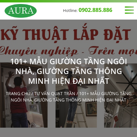
0902.885.886
Hotline:
101+ MẪU GIƯỜNG TẦNG NGÔI
NHÀ, GIƯỜNG TẦNG THÔNG
MINH HIỆN ĐẠI NHẤT
TRANG CHỦ
/
TƯ VẤN QUẠT TRẦN
/
101+ MẪU GIƯỜNG TẦNG
NGÔI NHÀ, GIƯỜNG TẦNG THÔNG MINH HIỆN ĐẠI NHẤT