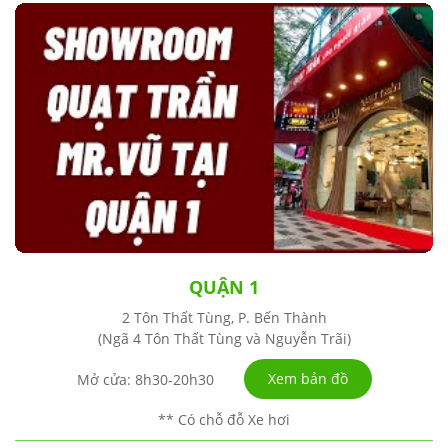
QUẬN 1
2 Tôn Thất Tùng, P. Bến Thành
(Ngã 4 Tôn Thất Tùng và Nguyễn Trãi)
Xem bản đồ
Mở cửa: 8h30-20h30
** Có chỗ đỗ Xe hơi