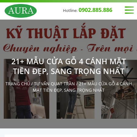
0902.885.886
Hotline:
21+ MẪU CỬA GỖ 4 CÁNH MẶT
TIỀN ĐẸP, SANG TRỌNG NHẤT
TRANG CHỦ
/
TƯ VẤN QUẠT TRẦN
/
21+ MẪU CỬA GỖ 4 CÁNH
MẶT TIỀN ĐẸP, SANG TRỌNG NHẤT