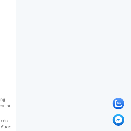
ắng
 êm ái
 còn
t được