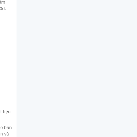
cảm
0đ.
t liệu
ho bạn
àn và