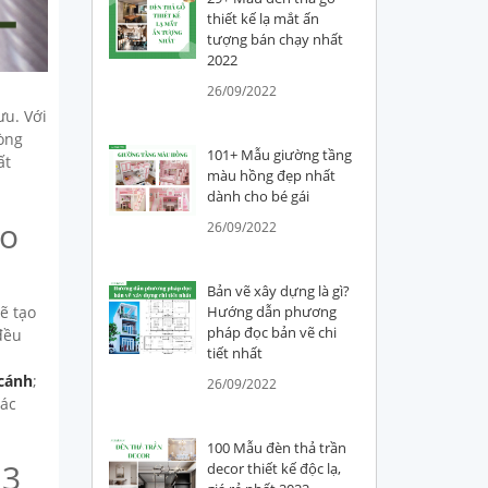
thiết kế lạ mắt ấn
tượng bán chạy nhất
2022
26/09/2022
ưu. Với
òng
101+ Mẫu giường tầng
ất
màu hồng đẹp nhất
dành cho bé gái
ảo
26/09/2022
Bản vẽ xây dựng là gì?
ẽ tạo
Hướng dẫn phương
pháp đọc bản vẽ chi
đều
tiết nhất
 cánh
;
26/09/2022
các
100 Mẫu đèn thả trần
 3
decor thiết kế độc lạ,