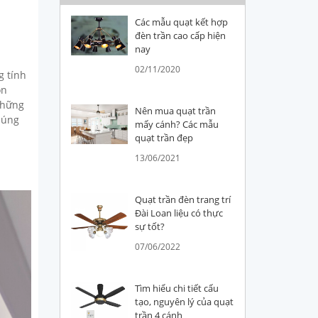
Các mẫu quạt kết hợp
đèn trần cao cấp hiện
nay
02/11/2020
g tính
òn
những
Nên mua quạt trần
húng
mấy cánh? Các mẫu
quạt trần đẹp
13/06/2021
Quạt trần đèn trang trí
Đài Loan liệu có thực
sự tốt?
07/06/2022
Tìm hiểu chi tiết cấu
tạo, nguyên lý của quạt
trần 4 cánh