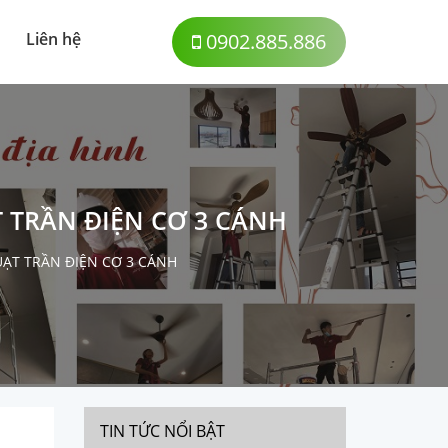
Liên hệ
0902.885.886
 TRẦN ĐIỆN CƠ 3 CÁNH
UẠT TRẦN ĐIỆN CƠ 3 CÁNH
TIN TỨC NỔI BẬT