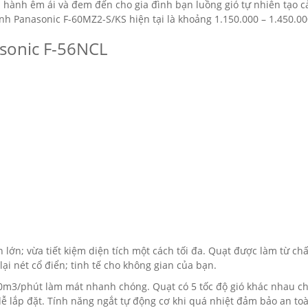
ận hành êm ái và đem đến cho gia đình bạn luồng gió tự nhiên tạo 
cánh Panasonic F-60MZ2-S/KS hiện tại là khoảng 1.150.000 – 1.450.00
asonic F-56NCL
lớn; vừa tiết kiệm diện tích một cách tối đa. Quạt được làm từ chấ
ại nét cổ điển; tinh tế cho không gian của bạn.
20m3/phút làm mát nhanh chóng. Quạt có 5 tốc độ gió khác nhau c
dễ lắp đặt. Tính năng ngắt tự động cơ khi quá nhiệt đảm bảo an to