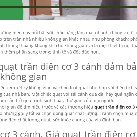
trường hiện nay nổi bật với chức năng làm mát nhanh chóng và tối 
ắp trên trần nhà nhiều không gian khác nhau như phòng khách; ph
; thông thoáng không khí cho không gian và là một thiết bị nội th
ạn thêm phần sang trọng; tinh tế và độc đáo hơn.
uạt trần điện cơ 3 cánh đảm b
 không gian
ệc xem xét kỹ không gian và chọn loại quạt phù hợp với diện tích s
g của nhà bạn. Một chiếc quạt với sải cánh quá dài hay quá ngắn 
m cản trở quá trình sinh hoạt; thư giãn của mọi người.
hời gian để tìm hiểu trước về các thương hiệu
quạt trần điện cơ 3
có những gợi ý tốt và chọn dòng quạt chất lượng. Tránh chọn mua 
ởng đến chất lượng quạt; sức khỏe chung của gia đình bạn.
cơ 3 cánh. Giá quạt trần điện cơ