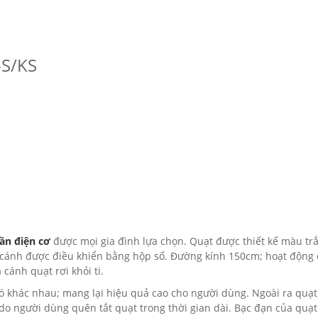
-S/KS
rần điện cơ
được mọi gia đình lựa chọn. Quạt được thiết kế màu tr
 3 cánh được điều khiển bằng hộp số. Đường kính 150cm; hoạt động
cánh quạt rơi khỏi ti.
ó khác nhau; mang lại hiệu quả cao cho người dùng. Ngoài ra quạt
 do người dùng quên tắt quạt trong thời gian dài. Bạc đạn của quạ