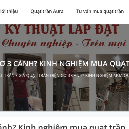
iới thiệu
Quạt trần Aura
Tư vấn mua quạt trần
CƠ 3 CÁNH? KINH NGHIỆM MUA QUẠT
ẠT TRẦN
/
GIÁ QUẠT TRẦN ĐIỆN CƠ 3 CÁNH? KINH NGHIỆM MUA Q
 cánh? Kinh nghiệm mua quạt trần