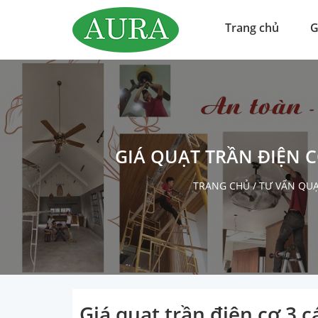
Trang chủ
G
GIÁ QUẠT TRẦN ĐIỆN 
TRANG CHỦ
/
TƯ VẤN QU
Giá quạt trần điện cơ 3