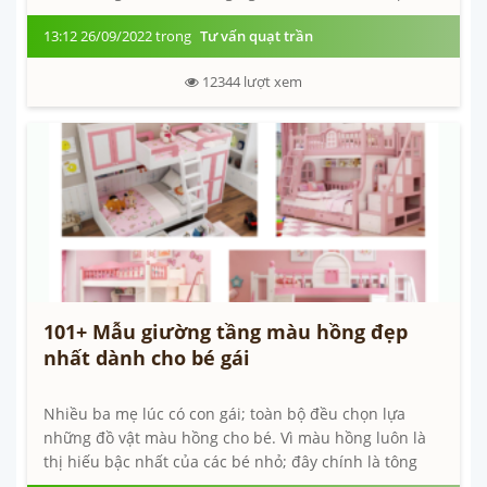
không gian của ngôi nhà tiên tiến;...
13:12 26/09/2022 trong
Tư vấn quạt trần
12344
lượt xem
101+ Mẫu giường tầng màu hồng đẹp
nhất dành cho bé gái
Nhiều ba mẹ lúc có con gái; toàn bộ đều chọn lựa
những đồ vật màu hồng cho bé. Vì màu hồng luôn là
thị hiếu bậc nhất của các bé nhỏ; đây chính là tông
màu quốc dân tương...