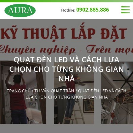
0902.885.886
Hotline:
QUẠT ĐÈN LED VÀ CÁCH LỰA
CHỌN CHO TỪNG KHÔNG GIAN
NHÀ
TRANG CHỦ
/
TƯ VẤN QUẠT TRẦN
/
QUẠT ĐÈN LED VÀ CÁCH
LỰA CHỌN CHO TỪNG KHÔNG GIAN NHÀ