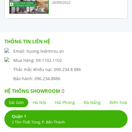
26/09/2022
THÔNG TIN LIÊN HỆ
Email: huong.le@mrvu.vn
Mua Hàng: 09.1102.1102
Thắc mắc khiếu nại: 090.234.8 886
Bảo hành: 096.234.8886
HỆ THỐNG SHOWROOM
Sài Gòn
Hà Nội
Hải Phòng
Đà Nẵng
Biên hoà
Quận 1
2 Tôn Thất Tùng, P. Bến Thành