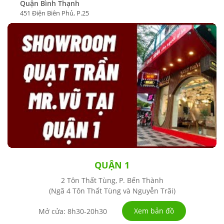
Quận Bình Thạnh
451 Điện Biên Phủ, P.25
QUẬN 1
2 Tôn Thất Tùng, P. Bến Thành
(Ngã 4 Tôn Thất Tùng và Nguyễn Trãi)
Xem bản đồ
Mở cửa: 8h30-20h30