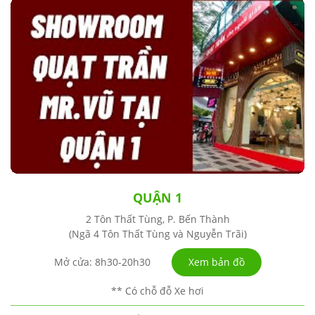
QUẬN 1
2 Tôn Thất Tùng, P. Bến Thành
(Ngã 4 Tôn Thất Tùng và Nguyễn Trãi)
Xem bản đồ
Mở cửa: 8h30-20h30
** Có chỗ đỗ Xe hơi