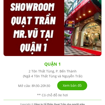
QUẬN 1
2 Tôn Thất Tùng, P. Bến Thành
(Ngã 4 Tôn Thất Tùng và Nguyễn Trãi)
Xem bản đồ
Mở cửa: 8h30-20h30
** Có chỗ đỗ Xe hơi
Copyright ©
Công ty Cổ Phần Quạt Trần cho người giàu