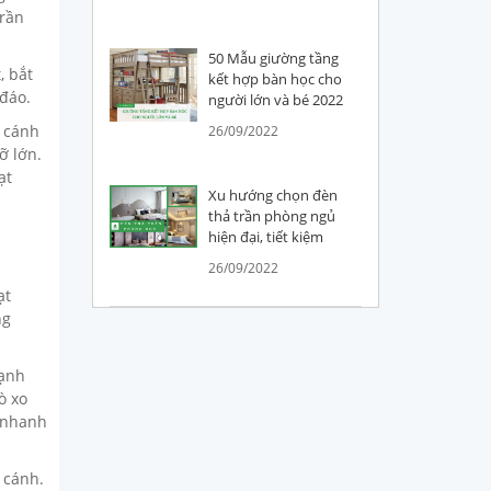
trần
50 Mẫu giường tầng
, bắt
kết hợp bàn học cho
 đáo.
người lớn và bé 2022
n cánh
26/09/2022
ỡ lớn.
ạt
Xu hướng chọn đèn
thả trần phòng ngủ
hiện đại, tiết kiệm
26/09/2022
ạt
ng
cạnh
ò xo
g nhanh
 cánh.