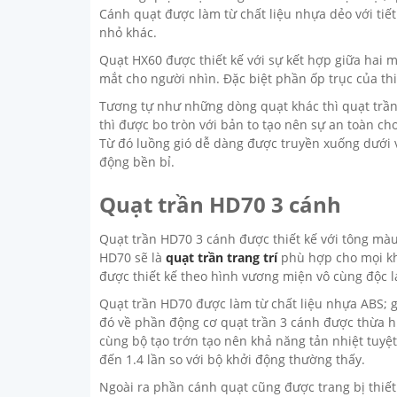
Cánh quạt được làm từ chất liệu nhựa dẻo với ti
nhỏ khác.
Quạt HX60 được thiết kế với sự kết hợp giữa hai 
mắt cho người nhìn. Đặc biệt phần ốp trục của th
Tương tự như những dòng quạt khác thì quạt trần
thì được bo tròn với bản to tạo nên sự an toàn ch
Từ đó luồng gió dễ dàng được truyền xuống dưới 
động bền bỉ.
Quạt trần HD70 3 cánh
Quạt trần HD70 3 cánh được thiết kế với tông màu
HD70 sẽ là
quạt trần trang trí
phù hợp cho mọi kh
được thiết kế theo hình vương miện vô cùng độc lạ
Quạt trần HD70 được làm từ chất liệu nhựa ABS; 
đó về phần động cơ quạt trần 3 cánh được thừa hư
cùng bộ tạo trớn tạo nên khả năng tản nhiệt tuyệ
đến 1.4 lần so với bộ khởi động thường thấy.
Ngoài ra phần cánh quạt cũng được trang bị thiế