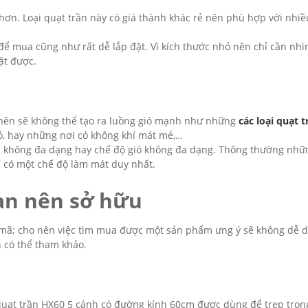
 hơn. Loại quạt trần này có giá thành khác rẻ nên phù hợp với nhiề
 để mua cũng như rất dễ lắp đặt. Vì kích thước nhỏ nên chỉ cần nhì
ặt được.
 nên sẽ không thể tạo ra luồng gió mạnh như những
các loại quạt t
ỏ, hay những nơi có không khí mát mẻ,…
g không đa dạng hay chế độ gió không đa dạng. Thông thường nhữn
hỉ có một chế độ làm mát duy nhất.
ạn nên sở hữu
 mã; cho nên việc tìm mua được một sản phẩm ưng ý sẽ không dễ 
n có thể tham khảo.
; quạt trần HX60 5 cánh có đường kính 60cm được dùng để trep tro