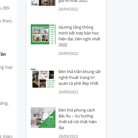
giá rẻ nhất 2022
u đối
26/09/2022
n theo
Giường tầng thông
minh kết hợp bàn học
hiện đại, tiện nghi nhất
2022
26/09/2022
rần
g loại
Đèn thả trần khung sắt
nghệ thuật trang trí
quán cà phê đẹp nhất
26/09/2022
dàng.
Đèn thả phong cách
Bắc Âu – Xu hướng
thiết kế nội thất hiện
đại
ng màn.
26/09/2022