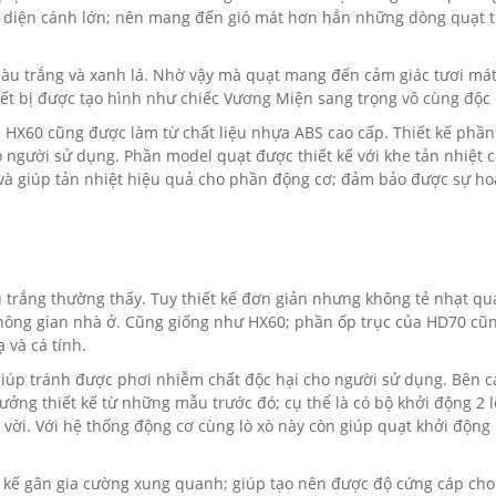
ết diện cánh lớn; nên mang đến gió mát hơn hẳn những dòng quạt 
màu trắng và xanh lá. Nhờ vậy mà quạt mang đến cảm giác tươi mát
iết bị được tạo hình như chiếc Vương Miện sang trọng vô cùng độc
 HX60 cũng được làm từ chất liệu nhựa ABS cao cấp. Thiết kế phầ
o người sử dụng. Phần model quạt được thiết kế với khe tản nhiệt c
và giúp tản nhiệt hiệu quả cho phần động cơ; đảm bảo được sự ho
 trắng thường thấy. Tuy thiết kế đơn giản nhưng không tẻ nhạt qu
ông gian nhà ở. Cũng giống như HX60; phần ốp trục của HD70 cũ
 và cá tính.
giúp tránh được phơi nhiễm chất độc hại cho người sử dụng. Bên 
ởng thiết kế từ những mẫu trước đó; cụ thể là có bộ khởi động 2 l
t vời. Với hệ thống động cơ cùng lò xò này còn giúp quạt khởi độn
t kế gân gia cường xung quanh; giúp tạo nên được độ cứng cáp cho