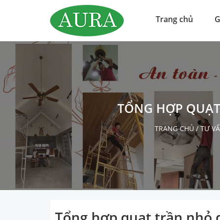
Trang chủ
G
TỔNG HỢP QUẠT
TRANG CHỦ
/
TƯ V
Tổng hợp quạt trần nhỏ d