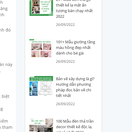
nh
thiết kế lạ mắt ấn
năng
tượng bán chạy nhất
ính
2022
26/09/2022
ạnh đó
101+ Mẫu giường tầng
màu hồng đẹp nhất
dành cho bé gái
26/09/2022
rần này
.
Bản vẽ xây dựng là gì?
Hướng dẫn phương
pháp đọc bản vẽ chi
tiết nhất
 biệt
26/09/2022
ng
hiếm
100 Mẫu đèn thả trần
decor thiết kế độc lạ,
ên tham