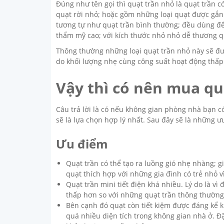
Đúng như tên gọi thì quạt trần nhỏ là quạt trần 
quạt rời nhỏ; hoặc gồm những loại quạt được gắn 
tương tự như quạt trần bình thường; đều dùng để 
thẩm mỹ cao; với kích thước nhỏ nhỏ dễ thương q
Thông thường những loại quạt trần nhỏ này sẽ đượ
do khối lượng nhẹ cùng công suất hoạt động thấp
Vậy thì có nên mua qu
Câu trả lời là có nếu không gian phòng nhà bạn có
sẽ là lựa chọn hợp lý nhất. Sau đây sẽ là những 
Ưu điểm
Quạt trần có thể tạo ra luồng gió nhẹ nhàng; g
quạt thích hợp với những gia đình có trẻ nhỏ v
Quạt trần mini tiết điện khá nhiều. Lý do là v
thấp hơn so với những quạt trần thông thường
Bên cạnh đó quạt còn tiết kiệm được đáng kể k
quá nhiều diện tích trong không gian nhà ở. Đ