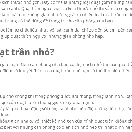
có kích thước nhỏ gọn. Đây có thể là những loại quạt gồm những cá
sẵn cánh. Quạt trần ngoài việc có kích thước nhỏ thì vẫn có công 
làm mát cho không gian nhà ở. Ngoài ra nhiều loại quạt trần có t
uạt cũng có thể dùng để trang trí cho căn phòng của bạn.
c làm từ chất liệu nhựa với sải cánh dài chỉ 20 đến 50 cm. Bên c
 giúp quạt thích hợp với những gian phòng nhỏ hẹp.
ạt trần nhỏ?
 giới hạn. Nếu căn phòng nhà bạn có diện tích nhỏ thì loại quạt t
ưu điểm và khuyết điểm của quạt trần nhỏ bạn có thể tìm hiểu thêm
iúp cho không khí trong phòng được lưu thông, trong lành hơn. Đặc
ì gió của quạt tạo ra luồng gió không quá mạnh.
ì đây là quạt hoạt động với công suất nhỏ nên điện năng tiêu thụ cũ
 khác.
hông gian nhà ở. Với thiết kế nhỏ gọn của mình quạt trần không c
ặc biệt với những căn phòng có diện tích nhỏ hẹp thì nhất định n