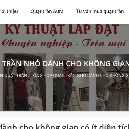
iới thiệu
Quạt trần Aura
Tư vấn mua quạt trần
 TRẦN NHỎ DÀNH CHO KHÔNG GIAN C
ẤN QUẠT TRẦN
/
TỔNG HỢP QUẠT TRẦN NHỎ DÀNH CHO KHÔNG GIA
ành cho không gian có ít diện tíc